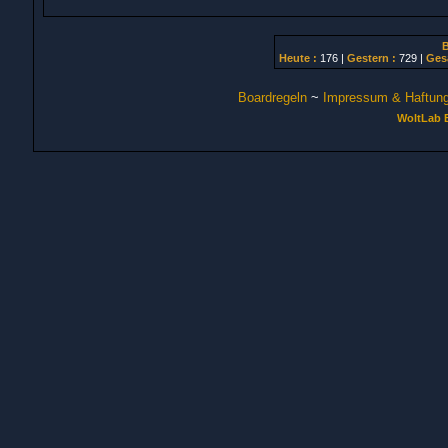
B
Heute :
176 |
Gestern :
729 |
Ges
Boardregeln
~
Impressum & Haftun
WoltLab 